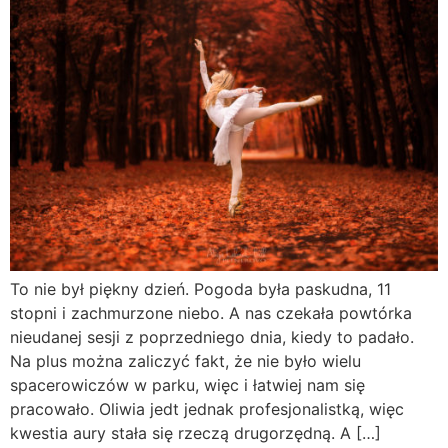
To nie był piękny dzień. Pogoda była paskudna, 11
stopni i zachmurzone niebo. A nas czekała powtórka
nieudanej sesji z poprzedniego dnia, kiedy to padało.
Na plus można zaliczyć fakt, że nie było wielu
spacerowiczów w parku, więc i łatwiej nam się
pracowało. Oliwia jedt jednak profesjonalistką, więc
kwestia aury stała się rzeczą drugorzędną. A […]