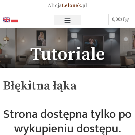
Alicja
Lelonek
.pl
0,00
zł
Tutoriale
Błękitna łąka
Strona dostępna tylko po
wykupieniu dostępu.