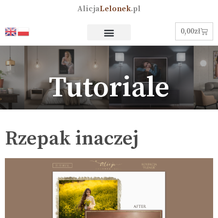
Alicja
Lelonek
.pl
0,00
zł
Tutoriale
Rzepak inaczej