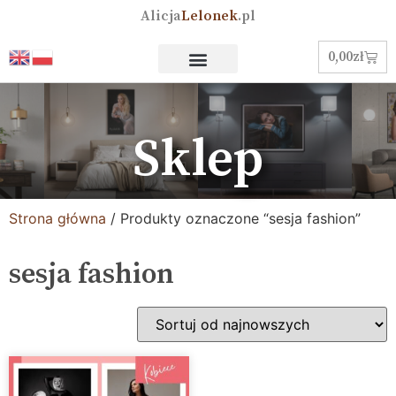
Alicja
Lelonek
.pl
0,00
zł
Sklep
Strona główna
/ Produkty oznaczone “sesja fashion”
sesja fashion