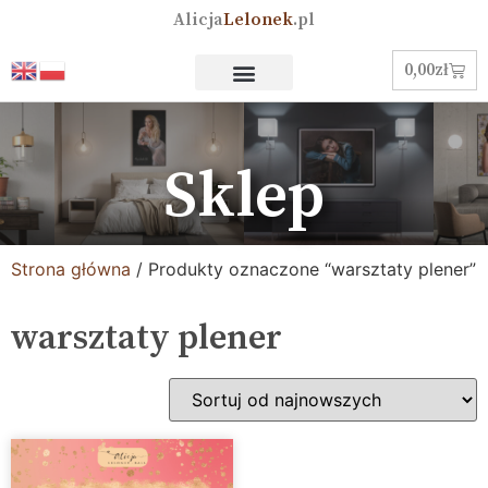
Alicja
Lelonek
.pl
0,00
zł
Sklep
Strona główna
/ Produkty oznaczone “warsztaty plener”
warsztaty plener