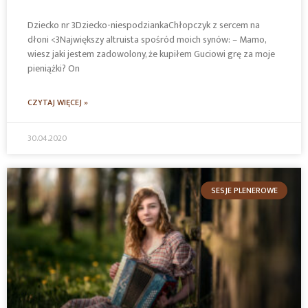
Dziecko nr 3Dziecko-niespodziankaChłopczyk z sercem na
dłoni <3Największy altruista spośród moich synów: – Mamo,
wiesz jaki jestem zadowolony, że kupiłem Guciowi grę za moje
pieniążki? On
CZYTAJ WIĘCEJ »
30.04.2020
SESJE PLENEROWE