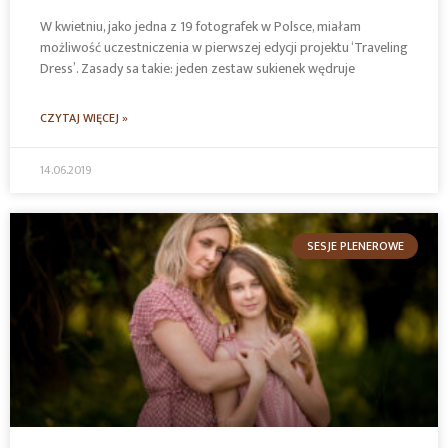
W kwietniu, jako jedna z 19 fotografek w Polsce, miałam
możliwość uczestniczenia w pierwszej edycji projektu ‘Traveling
Dress’. Zasady sa takie: jeden zestaw sukienek wędruje
CZYTAJ WIĘCEJ »
14.06.2019
SESJE PLENEROWE