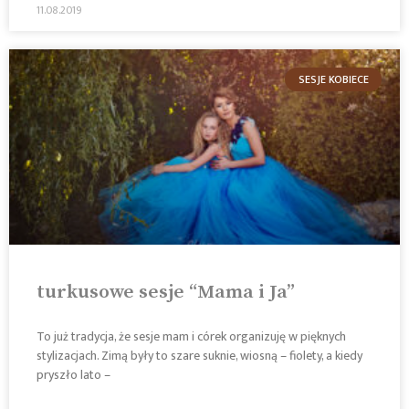
11.08.2019
SESJE KOBIECE
turkusowe sesje “Mama i Ja”
To już tradycja, że sesje mam i córek organizuję w pięknych
stylizacjach. Zimą były to szare suknie, wiosną – fiolety, a kiedy
pryszło lato –