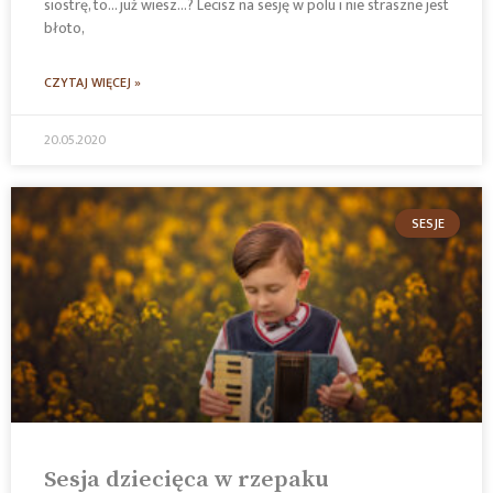
siostrę, to… już wiesz…? Lecisz na sesję w polu i nie straszne jest
błoto,
CZYTAJ WIĘCEJ »
20.05.2020
SESJE
Sesja dziecięca w rzepaku