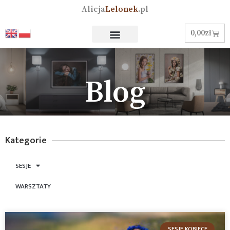
Alicja
Lelonek
.pl
0,00
zł
Blog
Kategorie
SESJE
WARSZTATY
SESJE KOBIECE