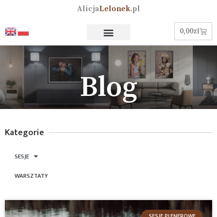
Alicja
Lelonek
.pl
0,00
zł
Blog
Kategorie
SESJE
WARSZTATY
SESJE PLENEROWE