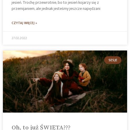
jesień. Trochę przewrotnie, bo to jesień kojarzy się z
przemijaniem, ale jednak jesteśmy jeszcze napędzani
CZYTAJ WIĘCEJ »
27.02.2022
SESJE
Oh, to już ŚWIĘTA???